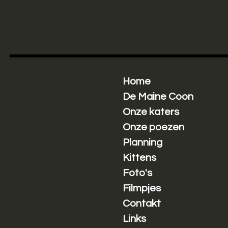
Ga
direct
naar
_________________
de
hoofdinhoud
Home
De Maine Coon
Onze katers
Onze poezen
Planning
Kittens
Foto's
Filmpjes
Contakt
Links