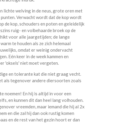
 lichte welving in de neus, grote oren met
de punten. Verwacht wordt dat de kop wordt
 op de kop, schouders en poten en geleidelijk
gszins ruig- en volbehaarde broek op de
hikt voor alle jaargetijden; de lange
 warm te houden als ze zich helemaal
auwelijks, omdat er weinig ondervacht
rgen. Eén keer in de week kammen en
er 'oksels' niet moet vergeten.
ige en tolerante kat die niet graag vecht.
net als tegenover andere diersoorten zoals
te noemen! En hij is altijd in voor een
fs, en kunnen dit dan heel lang volhouden.
enover vreemden, maar iemand die hij al 2x
em en die zal hij dan ook rustig komen
baas en de rest van het gezin hoort er dan