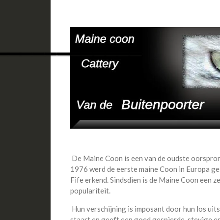
____________
De Maine Coon is een van de oudste oorspronk
1976 werd de eerste maine Coon in Europa ge
Fife erkend. Sindsdien is de Maine Coon een ze
populariteit.
Hun verschijning is imposant door hun los uit
staart en geeft een goed gespierde, stevige en