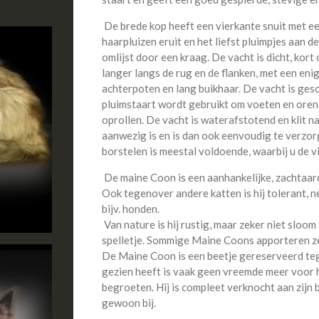
De brede kop heeft een vierkante snuit met een
haarpluizen eruit en het liefst pluimpjes aan 
omlijst door een kraag. De vacht is dicht, kort
langer langs de rug en de flanken, met een eni
achterpoten en lang buikhaar. De vacht is gesc
pluimstaart wordt gebruikt om voeten en oren
oprollen. De vacht is waterafstotend en klit n
aanwezig is en is dan ook eenvoudig te verzo
borstelen is meestal voldoende, waarbij u de vi
De maine Coon is een aanhankelijke, zachtaard
Ook tegenover andere katten is hij tolerant, 
bijv. honden.
Van nature is hij rustig, maar zeker niet sloom 
spelletje. Sommige Maine Coons apporteren zel
De Maine Coon is een beetje gereserveerd teg
gezien heeft is vaak geen vreemde meer voor h
begroeten. Hij is compleet verknocht aan zijn 
gewoon bij.