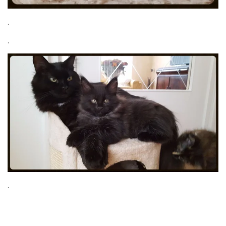
.
.
.