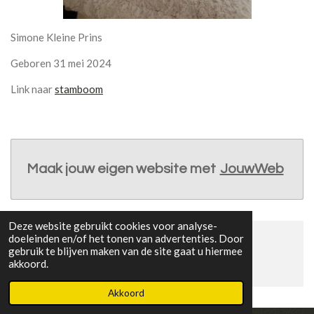
Simone Kleine Prins
Geboren 31 mei 2024
Link naar
stamboom
Maak jouw eigen website met
JouwWeb
Deze website gebruikt cookies voor analyse-
doeleinden en/of het tonen van advertenties. Door
© 2015 - 2026 Van-de-buitenpoorter
gebruik te blijven maken van de site gaat u hiermee
akkoord.
Powered by
JouwWeb
Akkoord